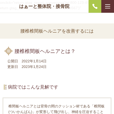
onclick="return gtag_report_conversion('tel:800-123-4567');" onclick="r
はぁーと整体院・接骨院
eturn gtag_report_conversion('tel:800-123-4567')"
腰椎椎間板ヘルニアを改善するには
腰椎椎間板ヘルニアとは？
公開日 2022年1月14日
更新日 2023年1月24日
病院ではこんな見解です
椎間板ヘルニアとは背骨の間のクッション材である「椎間板
(ついかんばん)」が変形して飛び出し、神経を圧迫すること