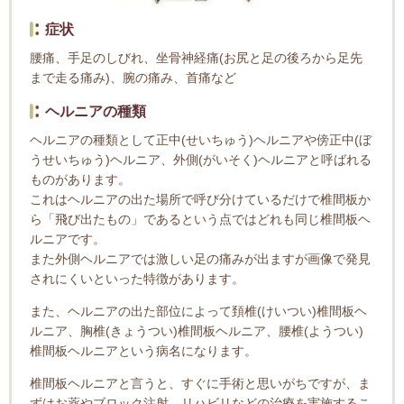
症状
腰痛、手足のしびれ、坐骨神経痛(お尻と足の後ろから足先
まで走る痛み)、腕の痛み、首痛など
ヘルニアの種類
ヘルニアの種類として正中(せいちゅう)ヘルニアや傍正中(ぼ
うせいちゅう)ヘルニア、外側(がいそく)ヘルニアと呼ばれる
ものがあります。
これはヘルニアの出た場所で呼び分けているだけで椎間板か
ら「飛び出たもの」であるという点ではどれも同じ椎間板ヘ
ルニアです。
また外側ヘルニアでは激しい足の痛みが出ますが画像で発見
されにくいといった特徴があります。
また、ヘルニアの出た部位によって頚椎(けいつい)椎間板ヘ
ルニア、胸椎(きょうつい)椎間板ヘルニア、腰椎(ようつい)
椎間板ヘルニアという病名になります。
椎間板ヘルニアと言うと、すぐに手術と思いがちですが、ま
ずはお薬やブロック注射、リハビリなどの治療を実施するこ