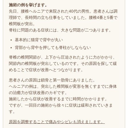
施術の例を挙げます。
先日、腰椎ヘルニアで来院された40代の男性。患者さんは調
理師で、長時間の立ち仕事をしていました。腰椎4番と5番で
椎間板が突出。
脊柱に問題のある症状には、大きな問題が二つあります。
基本的に猫背で背中が丸い
背部から背中を押しても脊柱がしならない
脊椎の椎間関節が、上下から圧迫されたように力がかかり、
関節内の椎間板が突出しているのです。
その原因を探して緩
めることで
症状が
改善へとつながります。
患者さんの原因は鎖骨と第一肋骨にありました。
ヘルニアの例は、突出した椎間板が変形を無くすまでに身体
の治癒力が症状改善のカギです。
施術したから症状が改善するまでに時間がかかります。
ですが、一回目の施術から徐々に症状は緩和されていきま
す。
原因を調整することで痛みやシビレも消えまします。