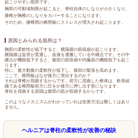
起こりやすい箇所です。
胸郭の可動域制限が起こると、脊柱自体のしなりが小さくなり、
腰椎が胸椎のしなりをカバーすることになります。
そのため、腰椎間の椎間板にストレスが増大され起こります。
原因とみられる箇所は？
胸郭の柔軟性が低下すると、横隔膜の筋収縮が起こります。
横隔膜は血管が貫通し、血液を運搬している中継点です。その中
継点が機能低下すると、腹部の筋収縮や内臓器の機能低下も起こ
ります。
特に、腹大動脈の柔軟性が低下し、腹部の緊張を高めます。
ここで、椎間板はなぜ後方に突出するのか？
それは脊椎が屈曲するからです。前方に屈曲した椎体は、軟骨組
織である椎間板前方に圧をか後方に押し出す形になります。
脊柱を屈曲する原因は腹部の筋が収縮するからです。
このようなメカニズムがわかっていれば改善方法は難しくはあり
ません。
ヘルニアは脊柱の柔軟性が改善の秘訣